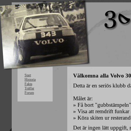
Välkomna alla Volvo 30
Start
Historia
Fakta
Detta är en seriös klubb dä
Träffar
Forum
Målet är:
» Få bort "gubbstämpeln
» Visa att remdrift funkar 
» Köra skiten ur resteran
Det är ingen lätt uppgift, 